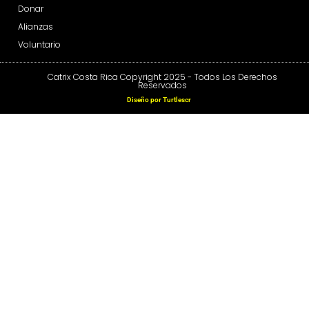
Donar
Alianzas
Voluntario
Catrix Costa Rica Copyright 2025 - Todos Los Derechos
Reservados
Diseño por Turtlescr